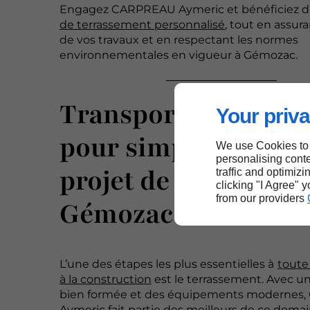
Engagez CARPREAU Aymeric et bénéficiez 
de terrassement personnalisé
, tout en assura
de vos travaux et en respectant les normes
environnementales en vigueur à Gémozac.
Transport de matér
Your priva
pour simplifier votr
We use Cookies to
personalising conte
projet de terrassem
traffic and optimizi
clicking "I Agree" 
from our providers
Gémozac
L’une des étapes les plus essentielles à
toute
à la construction
est le terrassement. Avec u
bien formée et des équipements modernes
Aymeric fait partie des meilleurs de ce domai