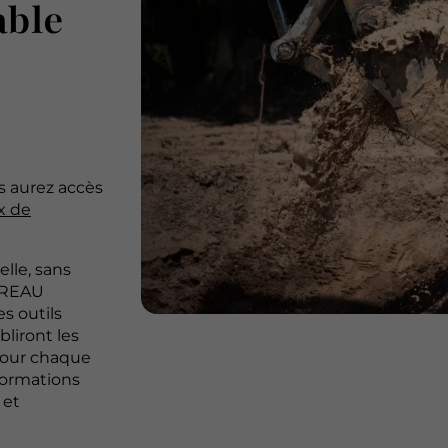
able
s aurez accès
x de
lle, sans
RPREAU
s outils
bliront les
 pour chaque
éformations
 et