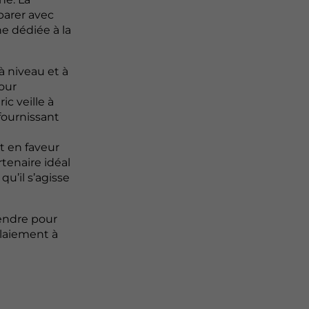
éparer avec
e dédiée à la
à niveau et à
our
c veille à
 fournissant
 en faveur
tenaire idéal
u’il s’agisse
endre pour
laiement à