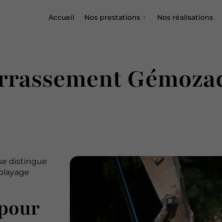
Accueil
Nos prestations
Nos réalisations
errassement Gémoza
se distingue
blayage
pour