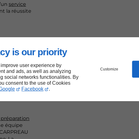
d’un
service
nt la réussite
iaux
cy is our priority
e
 improve user experience by
Customize
nt and ads, as well as analyzing
ent à
ng social networks functionalities. By
you consent to the use of Cookies
Google
Facebook
.
 préparation
ne équipe
, CARPREAU
ne. La