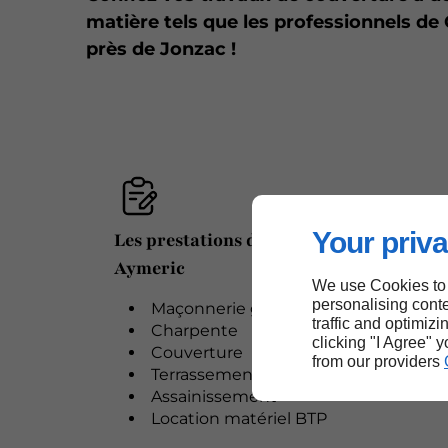
matière tels que les professionnels 
près de Jonzac !
Your priva
Les prestations de CARPREAU
Aymeric
We use Cookies to
personalising conte
Maçonnerie générale
traffic and optimizi
Charpente
clicking "I Agree" 
Couverture
from our providers
Terrassement
Assainissement
Location matériel BTP