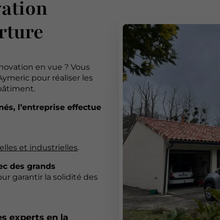
vation
rture
énovation en vue ? Vous
meric pour réaliser les
bâtiment.
s, l’entreprise effectue
les et industrielles
.
vec des grands
r garantir la solidité des
s experts en la