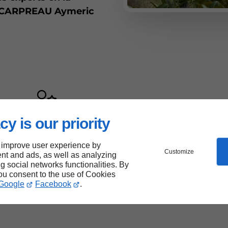
de CARPREAU Aymeric
cy is our priority
Les plus de CARPREAU Aymeric
Passion du métier
 improve user experience by
Customize
Qualité du travail
nt and ads, as well as analyzing
ng social networks functionalities. By
Conseils
you consent to the use of Cookies
Aucune sous-traitance
Google
Facebook
.