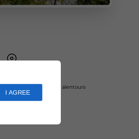
Zones d'intervention
Jonzac et dans les alentours
I AGREE